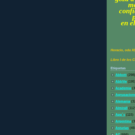
m
confí
en e
Horacio, oda XI
Libro I de los 
Etiquetas
Abbott
(298
AbbVie
(195
Academia
(
Agrupacion
Alemania
(3
Almirall
(112
App´s
(115)
Argentina
(
Asturias
(49
AZ
(666)