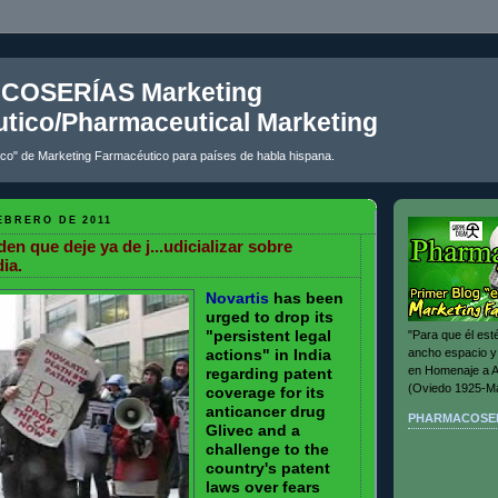
OSERÍAS Marketing
tico/Pharmaceutical Marketing
ico" de Marketing Farmacéutico para países de habla hispana.
EBRERO DE 2011
n que deje ya de j...udicializar sobre
ia.
Novartis
has been
urged to drop its
"persistent legal
"Para que él est
ancho espacio y 
actions" in India
en Homenaje 
regarding patent
(Oviedo 1925-Ma
coverage for its
anticancer drug
PHARMACOSE
Glivec and a
challenge to the
country's patent
laws over fears