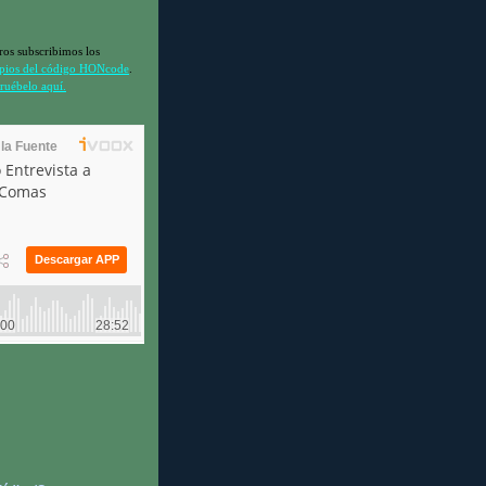
ros subscribimos los
ipios del código HONcode
.
uébelo aquí.