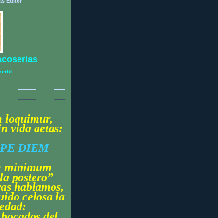
s Editor
coserias
erfil
m
loquimur
,
in vida aetas:
PE DIEM
m
minimum
la
postero
”
as hablamos,
uido celosa la
edad:
 bocados del