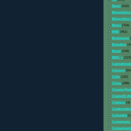
Bayer
(616)
Biogenérico
Blogosfera S
Blogs
(704)
BMS
(451)
Boehringer
Branding
(4
Brasil
(249)
BRIC´s
(113)
Cannabinoi
Censura
(64
Chile
(182)
China
(288)
Cinema Par
Citario/El di
Códigos
(4)
Colaborado
Colombia
(1
Comentario 
Comunicaci