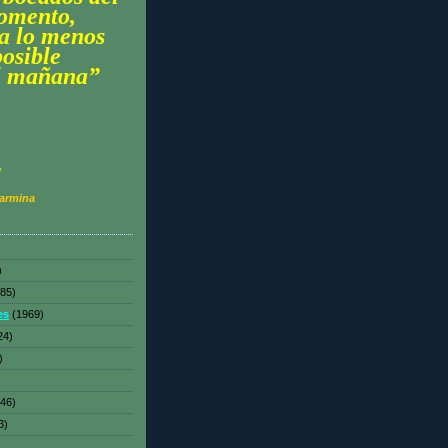
omento,
a lo menos
posible
l mañana”
,
Carmina
)
)
385)
es
(1969)
24)
)
346)
3)