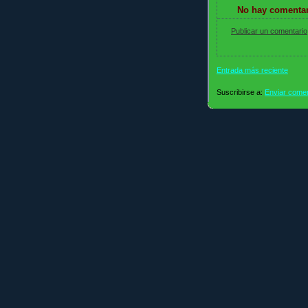
No hay comentar
Publicar un comentario
Entrada más reciente
Suscribirse a:
Enviar comen