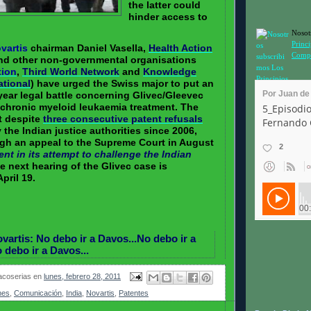
the latter could
hinder access to
Nosot
Princ
vartis
chairman Daniel Vasella,
Health Action
Compr
nd other non-governmental organisations
tion
,
Third World Network
and
Knowledge
ational
) have urged the Swiss major to put an
-year legal battle concerning Glivec/Gleevec
s chronic myeloid leukaemia treatment. The
t despite
three consecutive patent refusals
 the Indian justice authorities since 2006,
ugh an appeal to the Supreme Court in August
ent in its attempt to challenge the Indian
 next hearing of the Glivec case is
pril 19.
vartis: No debo ir a Davos...No debo ir a
 debo ir a Davos...
coserias
en
lunes, febrero 28, 2011
nes
,
Comunicación
,
India
,
Novartis
,
Patentes