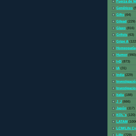
Fuerza de V
Genéricos
(
Gifts
(64)
Gilead
(229)
Glaxo
(816)
Grifols
(63)
Gripe A
(122
Homeopatía
Humor
(990)
I+D
(873)
IA
(31)
India
(229)
Investigaci
Investigaci
Italia
(188)
J_J
(666)
Japón
(117)
KOL´s
(120)
LATAM
(100
LCM(Life C
Lilly
(729)