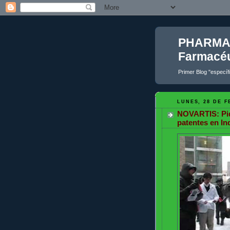
PHARMAC
Farmacéu
Primer Blog "específ
LUNES, 28 DE F
NOVARTIS: Pide
patentes en Ind