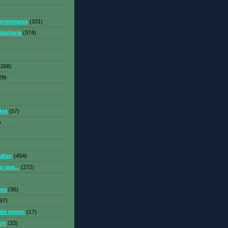
s/similares
(101)
anitaria
(374)
(268)
29)
des
(57)
)
adiso
(454)
jo que...
(272)
res
(36)
97)
de textos
(17)
on
(33)