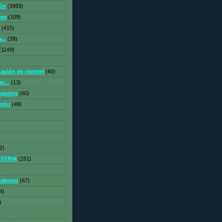
ón
(3959)
es
(109)
(415)
...
(39)
(1149)
ación de cliente)
(60)
n...
(13)
ngering
(60)
erón
(49)
2)
STRIA
(151)
talismo
(67)
4)
)