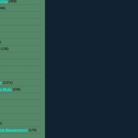
entas
(459)
596)
)
(136)
ón
(1371)
on Mcdo
(536)
6)
ycle Management)
(176)