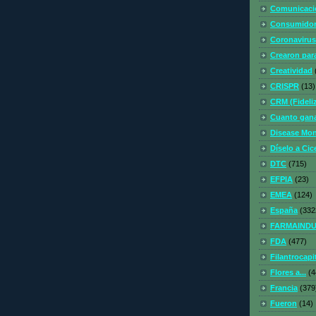
Comunicaci
Consumidor
Coronavirus
Crearon para
Creatividad
CRISPR
(13)
CRM (Fideliz
Cuanto gana
Disease Mo
Díselo a Cic
DTC
(715)
EFPIA
(23)
EMEA
(124)
España
(332
FARMAINDU
FDA
(477)
Filantrocapi
Flores a...
(4
Francia
(379
Fueron
(14)