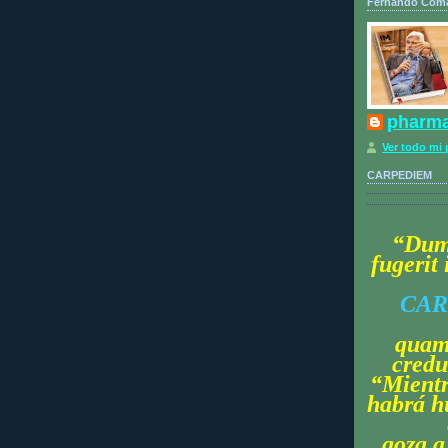
Fernando Coma
pharma
Ver todo mi p
CARPEDIEM
“
Du
fugerit
CAR
qua
credu
“Mientr
habrá h
goza a