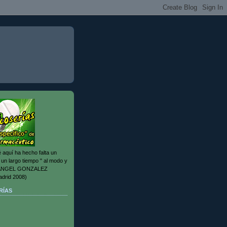
é aquí ha hecho falta un
un largo tiempo " al modo y
a ANGEL GONZALEZ
drid 2008)
RÍAS