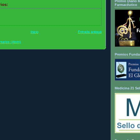
Premio Diario 
ios:
Farmacéutico
Inicio
Entrada antigua
tarios (Atom)
Premios Fundam
Medicina 21 Sel