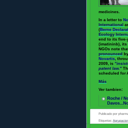
medicines.
In a letter to
No
International
a
(
Berne Declara
Ecology Intern
end to its five
(imatininb), it
NGOs note tha
pronounced
by
Novartis
, thro
2009, is
"insist
patent law."
The
scheduled for A
Más
Ver tambien:
Roche / No
Davos...No
Publicado por
pharma
Etiquetas:
Agrupacio